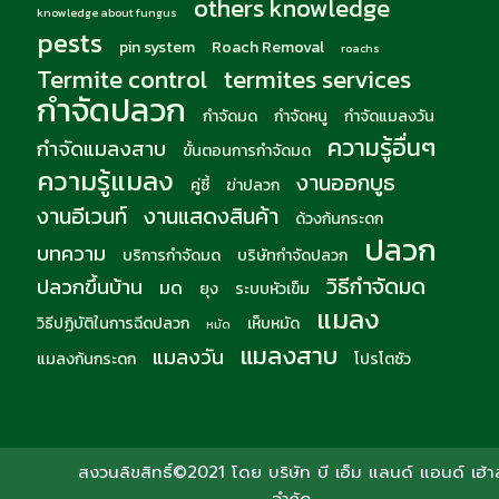
others knowledge
knowledge about fungus
pests
pin system
Roach Removal
roachs
Termite control
termites services
กำจัดปลวก
กำจัดมด
กำจัดหนู
กำจัดแมลงวัน
ความรู้อื่นๆ
กำจัดแมลงสาบ
ขั้นตอนการกำจัดมด
ความรู้แมลง
งานออกบูธ
คู่ซี้
ฆ่าปลวก
งานอีเวนท์
งานแสดงสินค้า
ด้วงก้นกระดก
ปลวก
บทความ
บริการกำจัดมด
บริษัทกำจัดปลวก
วิธีกำจัดมด
ปลวกขึ้นบ้าน
มด
ยุง
ระบบหัวเข็ม
แมลง
วิธีปฏิบัติในการฉีดปลวก
เห็บหมัด
หมัด
แมลงสาบ
แมลงวัน
แมลงก้นกระดก
โปรโตซัว
สงวนลิขสิทธิ์©2021 โดย บริษัท บี เอ็ม แลนด์ แอนด์ เฮ้าส
จำกัด