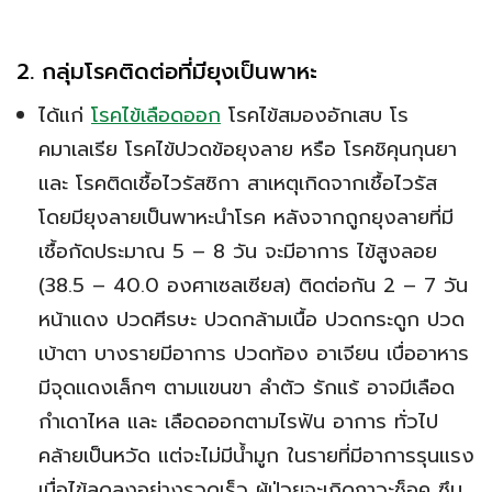
2. กลุ่มโรคติดต่อที่มี
ยุง
เป็นพาหะ
ได้แก่
โรคไข้เลือดออก
โรคไข้สมองอักเสบ โร
คมาเลเรีย โรคไข้ปวดข้อยุงลาย หรือ โรคชิคุนกุนยา
และ โรคติดเชื้อไวรัสซิกา สาเหตุเกิดจากเชื้อไวรัส
โดยมียุงลายเป็นพาหะนำโรค หลังจากถูกยุงลายที่มี
เชื้อกัดประมาณ 5 – 8 วัน จะมีอาการ ไข้สูงลอย
(38.5 – 40.0 องศาเซลเซียส) ติดต่อกัน 2 – 7 วัน
หน้าแดง ปวดศีรษะ ปวดกล้ามเนื้อ ปวดกระดูก ปวด
เบ้าตา บางรายมีอาการ ปวดท้อง อาเจียน เบื่ออาหาร
มีจุดแดงเล็กๆ ตามแขนขา ลำตัว รักแร้ อาจมีเลือด
กำเดาไหล และ เลือดออกตามไรฟัน อาการ ทั่วไป
คล้ายเป็นหวัด แต่จะไม่มีน้ำมูก ในรายที่มีอาการรุนแรง
เมื่อไข้ลดลงอย่างรวดเร็ว ผู้ป่วยจะเกิดภาวะช็อค ซึม