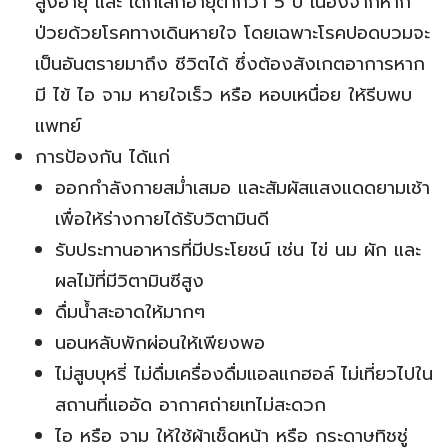
สูงอายุ และ เด็กเล็กอายุต่ำกว่า 5 ปี เนื่องจากหาก
ป่วยด้วยโรคทางเดินหายใจ โดยเฉพาะโรคปอดบวมจะ
เป็นอันตรายมาถึง ชีวิตได้ ซึ่งต้องสังเกตอาการหาก
มี ไข้ ไอ จาม หายใจเร็ว หรือ หอบเหนื่อย ให้รีบพบ
แพทย์
การป้องกัน ได้แก่
ออกกำลังกายสม่ำเสมอ และสัมผัสแสงแดดยามเช้า
เพื่อให้ร่างกายได้รับวิตามินดี
รับประทานอาหารที่มีประโยชน์ เช่น ไข่ นม ผัก และ
ผลไม้ที่มีวิตามินซีสูง
ดื่มน้ำสะอาดให้มากๆ
นอนหลับพักผ่อนให้เพียงพอ
ไม่สูบบุหรี่ ไม่ดื่มเครื่องดื่มแอลแกฮอล์ ไม่เที่ยวไปใน
สถานที่แออัด อากาศถ่ายเทไม่สะดวก
ไอ หรือ จาม ให้ใช้ผ้าเช็ดหน้า หรือ กระดาษทิชชู่