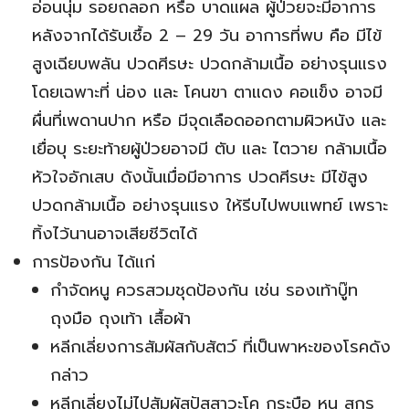
อ่อนนุ่ม รอยถลอก หรือ บาดแผล ผู้ป่วยจะมีอาการ
หลังจากได้รับเชื้อ 2 – 29 วัน อาการที่พบ คือ มีไข้
สูงเฉียบพลัน ปวดศีรษะ ปวดกล้ามเนื้อ อย่างรุนแรง
โดยเฉพาะที่ น่อง และ โคนขา ตาแดง คอแข็ง อาจมี
ผื่นที่เพดานปาก หรือ มีจุดเลือดออกตามผิวหนัง และ
เยื่อบุ ระยะท้ายผู้ป่วยอาจมี ตับ และ ไตวาย กล้ามเนื้อ
หัวใจอักเสบ ดังนั้นเมื่อมีอาการ ปวดศีรษะ มีไข้สูง
ปวดกล้ามเนื้อ อย่างรุนแรง ให้รีบไปพบแพทย์ เพราะ
ทิ้งไว้นานอาจเสียชีวิตได้
การป้องกัน ได้แก่
กำจัดหนู ควรสวมชุดป้องกัน เช่น รองเท้าบู๊ท
ถุงมือ ถุงเท้า เสื้อผ้า
หลีกเลี่ยงการสัมผัสกับสัตว์ ที่เป็นพาหะของโรคดัง
กล่าว
หลีกเลี่ยงไม่ไปสัมผัสปัสสาวะโค กระบือ หนู สุกร