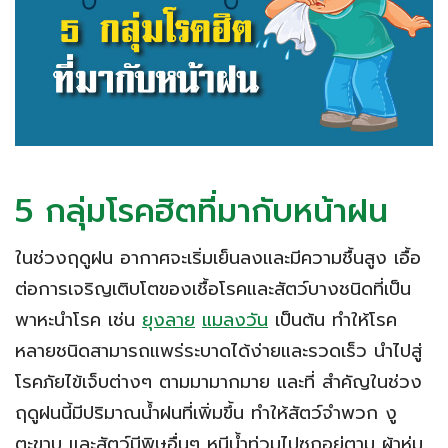
5 กลุ่มโรคฮิตที่มากับหน้าฝน
ในช่วงฤดูฝน อากาศจะเริ่มเย็นลงและมีความชื้นสูง เอื้อ
ต่อการเจริญเติบโตของเชื้อโรคและสัตว์บางชนิดที่เป็น
พาหะนำโรค เช่น
ยุงลาย
แมลงวัน
เป็นต้น ทำให้โรค
หลายชนิดสามารถแพร่ระบาดได้ง่ายและรวดเร็ว นำไปสู่
โรคภัยไข้เจ็บต่างๆ ตามมามากมาย และที่ สำคัญในช่วง
ฤดูฝนนี้มีปริมาณน้ำฝนที่เพิ่มขึ้น ทำให้สัตว์จำพวก งู
ตะขาบ และสัตว์มีพิษอื่นๆ หนีน้ำท่วมไปซุกอยู่ตาม ผ้าห่ม