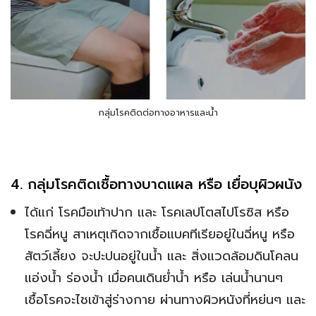
กลุ่มโรคติดต่อทางอาหารและน้ำ
4. กลุ่มโรคติดเชื้อทางบาดแผล หรือ เยื่อบุผิวผนัง
ได้แก่ โรคมือเท้าปาก และ โรคเลปโตสไปโรซิส หรือ
โรคฉี่หนู สาเหตุเกิดจากเชื้อแบคทีเรียอยู่ในฉี่หนู หรือ
สัตว์เลี้ยง จะปะปนอยู่ในน้ำ และ สิ่งแวดล้อมดินโคลน
แอ่งน้ำ ร่องน้ำ เมื่อคนเดินย่ำน้ำ หรือ เล่นน้ำนานๆ
เชื้อโรคจะไชเข้าสู่ร่างกาย ผ่านทางผิวหนังที่หย่นๆ และ