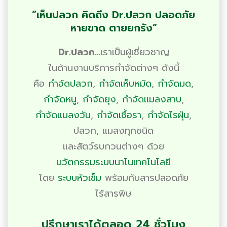
“เห็นปลวก คิดถึง Dr.ปลวก ปลอดภัย
หายขาด ตายยกรัง”
Dr.ปลวก…
เราเป็นผู้เชี่ยวชาญ
ในด้านงานบริการ
กำจัดต่างๆ
ดังนี้
คือ
กำจัดปลวก
,
กำจัดเห็บหมัด
,
กำจัดมด
,
กำจัดหนู
,
กำจัดยุง
,
กำจัดแมลงสาบ
,
กำจัดแมลงวัน
,
กำจัดเชื้อรา
,
กำจัดไรฝุ่น
,
ปลวก
,
แมลงทุกชนิด
และสัตว์รบกวนต่างๆ ด้วย
นวัตกรรมระบบนาโนเทคโนโลยี
โดย
ระบบหัวเข็ม
พร้อมกับสารปลอดภัย
ไร้สารพิษ
ปรึกษาเราได้ตลอด 24 ชั่วโมง