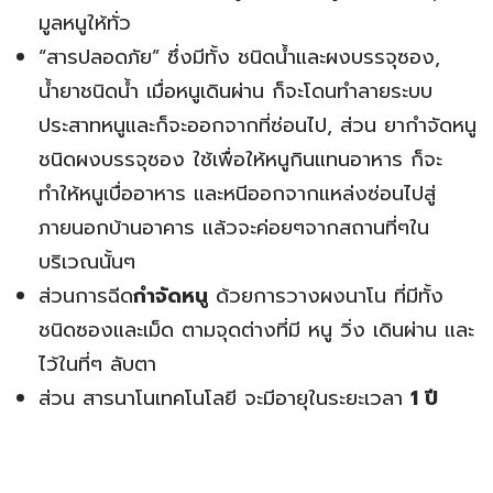
มูลหนูให้ทั่ว
“สารปลอดภัย” ซึ่งมีทั้ง ชนิดน้ำและผงบรรจุซอง,
น้ำยาชนิดน้ำ เมื่อหนูเดินผ่าน ก็จะโดนทำลายระบบ
ประสาทหนูและก็จะออกจากที่ซ่อนไป, ส่วน ยากำจัดหนู
ชนิดผงบรรจุซอง ใช้เพื่อให้หนูกินแทนอาหาร ก็จะ
ทำให้หนูเบื่ออาหาร และหนีออกจากแหล่งซ่อนไปสู่
ภายนอกบ้านอาคาร แล้วจะค่อยๆจากสถานที่ๆใน
บริเวณนั้นๆ
ส่วนการฉีด
กำจัดหนู
ด้วยการวางผงนาโน ที่มีทั้ง
ชนิดซองและเม็ด ตามจุดต่างที่มี หนู วิ่ง เดินผ่าน และ
ไว้ในที่ๆ ลับตา
ส่วน สารนาโนเทคโนโลยี จะมีอายุในระยะเวลา
1 ปี