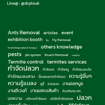
Line@ :
@drplouk
Ants Removal
event
articles
exhibition booth
Fly Removal
fly
others knowledge
knowledge about fungus
pests
pin system
Roach Removal
roachs
Termite control
termites services
กำจัดปลวก
กำจัดมด
กำจัดหนู
กำจัดแมลงวัน
ความรู้อื่นๆ
กำจัดแมลงสาบ
ขั้นตอนการกำจัดมด
ความรู้แมลง
งานออกบูธ
คู่ซี้
ฆ่าปลวก
งานอีเวนท์
งานแสดงสินค้า
ด้วงก้นกระดก
ปลวก
บทความ
บริการกำจัดมด
บริษัทกำจัดปลวก