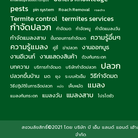
knowledge about fungus
pests
pin system
Roach Removal
roachs
Termite control
termites services
กำจัดปลวก
กำจัดมด
กำจัดหนู
กำจัดแมลงวัน
ความรู้อื่นๆ
กำจัดแมลงสาบ
ขั้นตอนการกำจัดมด
ความรู้แมลง
งานออกบูธ
คู่ซี้
ฆ่าปลวก
งานอีเวนท์
งานแสดงสินค้า
ด้วงก้นกระดก
ปลวก
บทความ
บริการกำจัดมด
บริษัทกำจัดปลวก
วิธีกำจัดมด
ปลวกขึ้นบ้าน
มด
ยุง
ระบบหัวเข็ม
แมลง
วิธีปฏิบัติในการฉีดปลวก
เห็บหมัด
หมัด
แมลงสาบ
แมลงวัน
แมลงก้นกระดก
โปรโตซัว
สงวนลิขสิทธิ์©2021 โดย บริษัท บี เอ็ม แลนด์ แอนด์ เฮ้าส
จำกัด