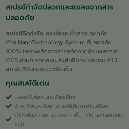
สเปรย์กำจัดปลวกและแมลงจากสาร
ปลอดภัย
สเปรย์ฉีดกำจัด
ดร.ปลวก
คือสารปลอดภัย
ด้วย
NanoTechnology System
ที่ปลอดภัย
100%
เพราะผลิตจาก
สารสกัดจาก
พืชทะเลทราย
QCS
ผ่านการทดสอบ
ประสิทธิภาพ
โดยกรมป่าไม้
สถาบันวิจัยแมลง
เขตร้อนชื้น
คุณสมบัติเด่น
ปลอดภัยต่อคนและสัตว์เลี้ยง
รักษาสิ่งแวดล้อม ไม่ก่อให้เกิดการปนเปรื้อน
กำจัดปลวก มด แมลงสาบ เห็บ หมัด และแมลงทุก
ชนิด