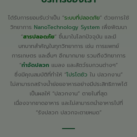
ได้รับการยอมรับว่าเป็น
“
ระบบที่ปลอดภัย
” ด้วยการใช้
วิทยาการ
NanoTechnology System
เพื่อพัฒนา
“
สารปลอดภัย
” ขึ้นมาในโลกปัจจุบัน และมี
บทบาทสำคัญ
ในทุกวิทยาการ เช่น
การแพทย์
การเกษตร
และอื่นๆ
อีกมากมาย
รวมถึงวิทยาการ
“
กำจัดปลวก
แมลง และ
สัตว์รบกวนต่างๆ”
ซึ่งมีคุณสมบัติที่ทำให้
“
โปรโตซัว
ใน ปลวกงาน
”
ไม่สามารถสร้างน้ำย่อยอาหาร
อย่างมี
ประสิทธิภาพ
ได้
เป็นผลให้
“ปลวกงาน”
ตายในที่สุด
เนื่องจากขาดอาหาร
และไม่สามารถนำอาหาร
ไปที่
“รังปลวก
ปลวกจะตายหมด
”