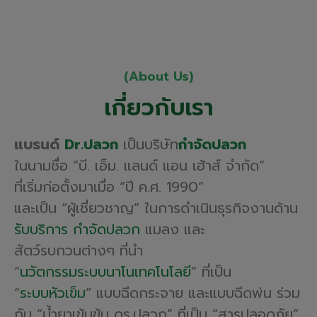
(About Us)
เกี่ยวกับเรา
แบรนด์
Dr.ปลวก
เป็นบริษัท
กำจัดปลวก
ในนามชื่อ
“บี. เอ็ม. แลนด์ แอน เฮ้าส์ จำกัด”
ที่เริ่มก่อตั้งมาเมื่อ
“ปี ค.ศ. 1990”
และเป็น “ผู้เชี่ยวชาญ”
ในการดำเนินธุรกิจงานด้าน
รับบริการ
กำจัดปลวก
แมลง และ
สัตว์รบกวนต่างๆ
ที่นำ
“
นวัตกรรมระบบนาโนเทคโนโลยี
” ที่เป็น
“
ระบบหัวเข็ม
”
แบบฉีดกระจาย
และแบบฉีดพ่น
ร่วม
กับ “
น้ำยาเข้มข้น
ดร.ปลวก”
ที่เป็น
“สารปลอดภัย”