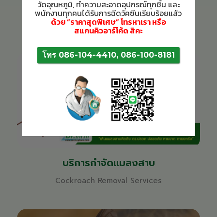
วัดอุณหภูมิ,
ทำความสะอาดอุปกรณ์ทุกชิ้น
และ
บริการกำจัดหนู
พนักงานทุกคนได้รับการฉีดวัคซีนเรียบร้อยแล้ว
ด้วย “ราคาสุดพิเศษ”
โทรหาเรา
หรือ
Rats Removal Services
สแกนคิวอาร์โค้ด สิคะ
โทร 086-104-4410, 086-100-8181
บริการกำจัดแมลงสาบ
Cockroach Removal Services