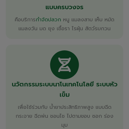
แบบครบวงจร
คือบริการ
กำจัดปลวก
หนู แมลงสาบ เห็บ หมัด
แมลงวัน มด ยุง เชื้อรา ไรฝุ่น สัตว์รบกวน
นวัตกรรม
ระบบนาโนเทคโนโลยี
ระบบหัว
เข็ม
เพื่อใช้ร่วมกับ น้ำยาประสิทธิภาพสูง แบบฉีด
กระจาย ฉีดพ่น ชอนไช ไปตามขอบ ซอก ร่อง
มุม