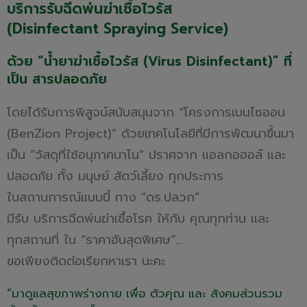
บริการรับฉีดพ่นฆ่าเชื้อไวรัส
(Disinfectant Spraying Service)
ด้วย “น้ำยาฆ่าเชื้อไวรัส (Virus Disinfectant)” ที่
เป็น สารปลอดภัย
โดยได้รับการพิสูจน์สนับสนุนจาก
“โครงการเบนไซออน
(BenZion Project)”
ด้วยเทคโนโลยี
ที่มีการพัฒนาขึ้นมา
เป็น
“วัสดุที่ใช้อนุภาคนาโน”
ปราศจาก
แอลกอฮอล์
และ
ปลอดภัย ทั้ง มนุษย์ สัตว์เลี้ยง
ทุกประการ
ในสถานการณ์แบบนี้
ทาง “ดร.ปลวก”
มีรับ บริการฉีดพ่นฆ่าเชื้อโรค
ให้กับ
คุณทุกท่าน
และ
ทุกสถานที่
ใน “ราคาอันสุดพิเศษ”…
ขอเพียงติดต่อเรียกหาเรา นะคะ
“มาดูแลสุขภาพร่างกาย
เพื่อ ตัวคุณ
และ สังคมส่วนรวม