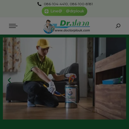
086-104-4410, 086-100-8181
Line@ : @drplouk