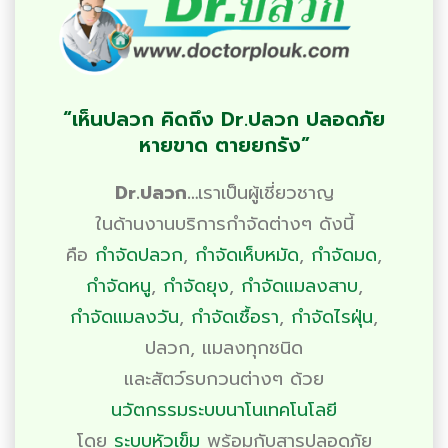
“เห็นปลวก คิดถึง Dr.ปลวก ปลอดภัย
หายขาด ตายยกรัง”
Dr.ปลวก…
เราเป็นผู้เชี่ยวชาญ
ในด้านงานบริการ
กำจัดต่างๆ
ดังนี้
คือ
กำจัดปลวก
,
กำจัดเห็บหมัด
,
กำจัดมด
,
กำจัดหนู
,
กำจัดยุง
,
กำจัดแมลงสาบ
,
กำจัดแมลงวัน
,
กำจัดเชื้อรา
,
กำจัดไรฝุ่น
,
ปลวก
,
แมลงทุกชนิด
และสัตว์รบกวนต่างๆ ด้วย
นวัตกรรมระบบนาโนเทคโนโลยี
โดย
ระบบหัวเข็ม
พร้อมกับสารปลอดภัย