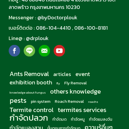
ลาดพร้าว กรุงเทพมหานคร 10230
Messenger :
@byDoctorplouk
เบอร์ติดต่อ :
086-104-4410
,
086-100-8181
Line@ :
@drplouk
Ants Removal
event
articles
exhibition booth
Fly Removal
fly
others knowledge
knowledge about fungus
pests
pin system
Roach Removal
roachs
Termite control
termites services
กำจัดปลวก
กำจัดมด
กำจัดหนู
กำจัดแมลงวัน
ความรู้อื่นๆ
กำจัดแมลงสาบ
ขั้นตอนการกำจัดมด