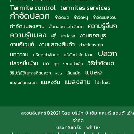
Termite control
termites services
กำจัดปลวก
กำจัดมด
กำจัดหนู
กำจัดแมลงวัน
ความรู้อื่นๆ
กำจัดแมลงสาบ
ขั้นตอนการกำจัดมด
ความรู้แมลง
งานออกบูธ
คู่ซี้
ฆ่าปลวก
งานอีเวนท์
งานแสดงสินค้า
ด้วงก้นกระดก
ปลวก
บทความ
บริการกำจัดมด
บริษัทกำจัดปลวก
วิธีกำจัดมด
ปลวกขึ้นบ้าน
มด
ยุง
ระบบหัวเข็ม
แมลง
วิธีปฏิบัติในการฉีดปลวก
เห็บหมัด
หมัด
แมลงสาบ
แมลงวัน
แมลงก้นกระดก
โปรโตซัว
สงวนลิขสิทธิ์©2021 โดย บริษัท บี เอ็ม แลนด์ แอนด์ เฮ้าส
จำกัด
บริษัทในเครือ :
white-