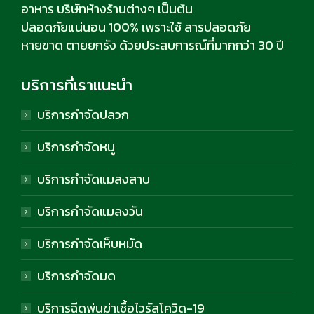
อาหาร บริษัทห้างร้านต่างๆ เป็นต้น
ปลอดภัยแน่นอน 100% เพราะใช้ สารปลอดภัย
หายขาด ตายยกรัง ด้วยประสบการณ์ที่มากกว่า 30 ปี
บริการที่เราแนะนำ
บริการกำจัดปลวก
บริการกำจัดหนู
บริการกำจัดแมลงสาบ
บริการกำจัดแมลงวัน
บริการกำจัดเห็บหมัด
บริการกำจัดมด
บริการฉีดพ่นฆ่าเชื้อไวรัสโควิด-19