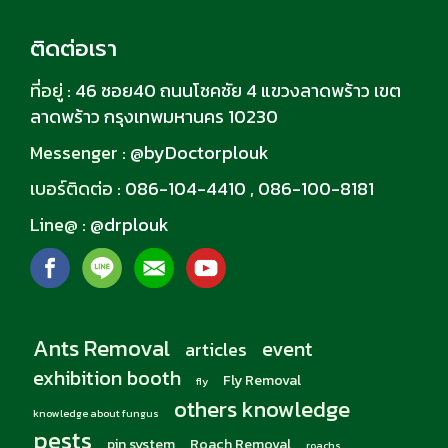
ติดต่อเรา
ที่อยู่ :
46 ซอย40 ถนนโชคชัย 4 แขวงลาดพร้าว เขต
ลาดพร้าว กรุงเทพมหานคร 10230
Messenger :
@byDoctorplouk
เบอร์ติดต่อ :
086-104-4410
,
086-100-8181
Line@ :
@drplouk
Ants Removal
event
articles
exhibition booth
Fly Removal
fly
others knowledge
knowledge about fungus
pests
pin system
Roach Removal
roachs