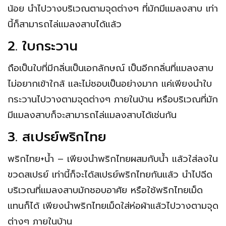
น้อย นำไปวางบริเวณตามจุดต่างๆ ที่มักมีแมลงสาบ เท่า
นี้ก็สามารถไล่แมลงสาบได้แล้ว
2. ใบกระวาน
ถือเป็นใบที่มีกลิ่นเป็นเอกลักษณ์ เป็นอีกกลิ่นที่แมลงสาบ
ไม่อยากเข้าใกล้ และไม่ชอบเป็นอย่างมาก แค่เพียงนำใบ
กระวานไปวางตามจุดต่างๆ ภายในบ้าน หรือบริเวณที่มัก
มีแมลงสาบก็จะสามารถไล่แมลงสาบได้เช่นกัน
3. สเปรย์พริกไทย
พริกไทย+น้ำ – เพียงนำพริกไทยผสมกับน้ำ แล้วใส่ลงใน
ขวดสเปรย์ เท่านี้ก็จะได้สเปรย์พริกไทยกันแล้ว นำไปฉีด
บริเวณที่แมลงสาบมักชอบอาศัย หรือใช้พริกไทยเม็ด
แทนก็ได้ เพียงนำพริกไทยเม็ดใส่ห่อผ้าแล้วไปวางตามจุด
ต่างๆ ภายในบ้าน