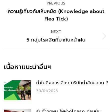
PREVIOUS
ความรู้เกี่ยวกับเห็บหมัด (Knowledge about
Flea Tick)
NEXT
5 กลุ่มโรคฮิตที่มากับหน้าฝน
เนื้อหาแนะนำอื่นๆ
ทำไมถึงควรเลือก บริษัทกำจัดปลวก ?
30/01/2023
รีบกำจัดหนู ให้ห่างไกลรถ ก่อนมัน