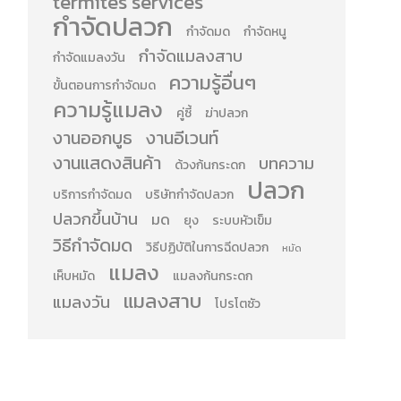
termites services
กำจัดปลวก
กำจัดมด
กำจัดหนู
กำจัดแมลงสาบ
กำจัดแมลงวัน
ความรู้อื่นๆ
ขั้นตอนการกำจัดมด
ความรู้แมลง
คู่ซี้
ฆ่าปลวก
งานออกบูธ
งานอีเวนท์
งานแสดงสินค้า
บทความ
ด้วงก้นกระดก
ปลวก
บริการกำจัดมด
บริษัทกำจัดปลวก
ปลวกขึ้นบ้าน
มด
ยุง
ระบบหัวเข็ม
วิธีกำจัดมด
วิธีปฏิบัติในการฉีดปลวก
หมัด
แมลง
เห็บหมัด
แมลงก้นกระดก
แมลงสาบ
แมลงวัน
โปรโตซัว