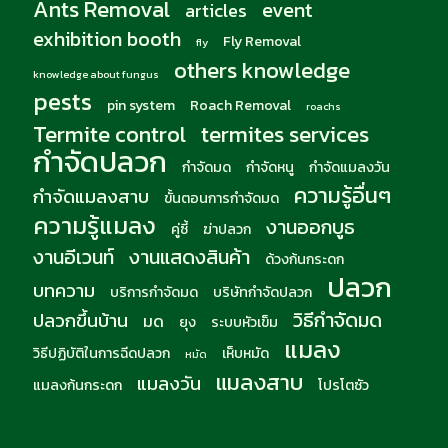
Ants Removal
event
articles
exhibition booth
Fly Removal
fly
others knowledge
knowledge about fungus
pests
pin system
Roach Removal
roachs
Termite control
termites services
กำจัดปลวก
กำจัดมด
กำจัดหนู
กำจัดแมลงวัน
ความรู้อื่นๆ
กำจัดแมลงสาบ
ขั้นตอนการกำจัดมด
ความรู้แมลง
งานออกบูธ
คู่ซี้
ฆ่าปลวก
งานอีเวนท์
งานแสดงสินค้า
ด้วงก้นกระดก
ปลวก
บทความ
บริการกำจัดมด
บริษัทกำจัดปลวก
วิธีกำจัดมด
ปลวกขึ้นบ้าน
มด
ยุง
ระบบหัวเข็ม
แมลง
วิธีปฏิบัติในการฉีดปลวก
เห็บหมัด
หมัด
แมลงสาบ
แมลงวัน
แมลงก้นกระดก
โปรโตซัว