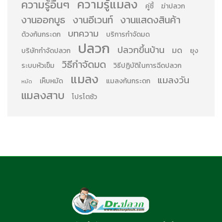
ความรู้แมลง
ความรู้อื่นๆ
คู่ซี้
ฆ่าปลวก
งานออกบูธ
งานอีเวนท์
งานแสดงสินค้า
บทความ
ด้วงก้นกระดก
บริการกำจัดมด
ปลวก
ปลวกขึ้นบ้าน
มด
บริษัทกำจัดปลวก
ยุง
วิธีกำจัดมด
ระบบหัวเข็ม
วิธีปฏิบัติในการฉีดปลวก
แมลง
แมลงวัน
เห็บหมัด
แมลงก้นกระดก
หมัด
แมลงสาบ
โปรโตซัว