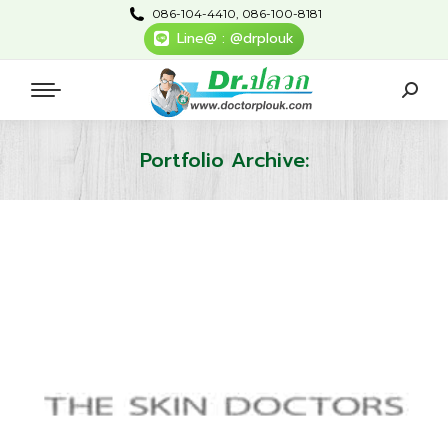
086-104-4410, 086-100-8181
Line@ : @drplouk
Searc
Portfolio Archive:
You are here: