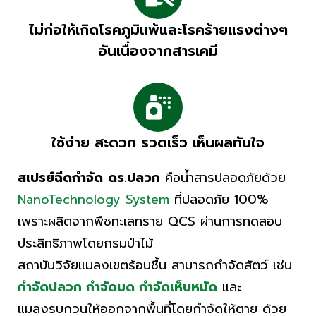
ไม่ก่อให้เกิดโรคภูมิแพ้และโรคร้ายแรงต่างๆ
อันเนื่องจากสารเคมี
ใช้ง่าย สะดวก รวดเร็ว เห็นผลทันใจ
สเปรย์ฉีดกำจัด
ดร.ปลวก
คือ
น้ำสารปลอดภัยด้วย
NanoTechnology System
ที่ปลอดภัย 100%
เพราะผลิตจาก
พืชทะเลทราย
QCS ผ่านการทดสอบ
ประสิทธิภาพโดย
กรมป่าไม้
สถาบันวิจัยแมลงเขตร้อนชื้น
สามารถกำจัดสัตว์ เช่น
กำจัดปลวก
กำจัดมด
กำจัดเห็บหมัด
และ
แมลงรบกวน
ให้ออกจากพื้นที่โดยกำจัดให้ตาย ด้วย