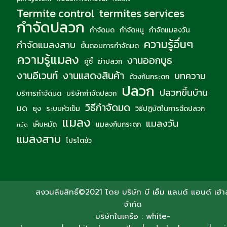
Termite control
termites services
กำจัดปลวก
กำจัดมด
กำจัดหนู
กำจัดแมลงวัน
ความรู้อื่นๆ
กำจัดแมลงสาบ
ขั้นตอนการกำจัดมด
ความรู้แมลง
งานออกบูธ
คู่ซี้
ฆ่าปลวก
งานอีเวนท์
งานแสดงสินค้า
บทความ
ด้วงก้นกระดก
ปลวก
ปลวกขึ้นบ้าน
บริการกำจัดมด
บริษัทกำจัดปลวก
วิธีกำจัดมด
มด
ยุง
ระบบหัวเข็ม
วิธีปฏิบัติในการฉีดปลวก
แมลง
แมลงวัน
เห็บหมัด
แมลงก้นกระดก
หมัด
แมลงสาบ
โปรโตซัว
สงวนลิขสิทธิ์©2021 โดย บริษัท บี เอ็ม แลนด์ แอนด์ เฮ้าส
จำกัด
บริษัทในเครือ :
white-