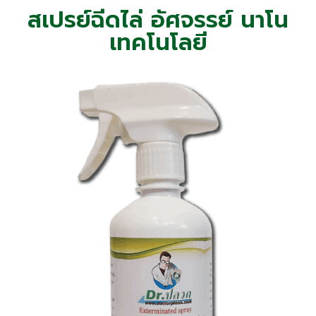
สเปรย์ฉีดไล่ อัศจรรย์ นาโน
เทคโนโลยี